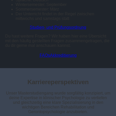
Wintersemester: September
Sommersemester: März
Der Unterricht findet in der Regel zwischen
mittwochs und samstags statt
Studien- und Prüfungsordnung
Du hast weitere Fragen? Wir haben hier eine Übersicht
mit den häufig gestellten Fragen zusammengetragen, die
du dir gerne mal anschauen kannst.
FAQs
Akkreditierung
Karriereperspektiven
Unser Masterstudiengang wurde sorgfältig konzipiert, um
deine Expertise in klinischer Psychologie zu vertiefen
und gleichzeitig eine klare Spezialisierung in den
wichtigen Bereichen Rehabilitation und
Gerontopsychologie anzubieten.