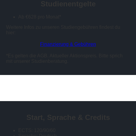
Studienentgelte
Ab €628 pro Monat*
Weitere Infos zu unseren Studiengebühren findest du
hier:
Finanzierung & Gebühren
*Es gelten die AGB. Aktueller Aktionspreis. Bitte sprich
mit unserer Studienberatung.
Start, Sprache & Credits
ECTS: 120/90/60
Sprache: Deutsch