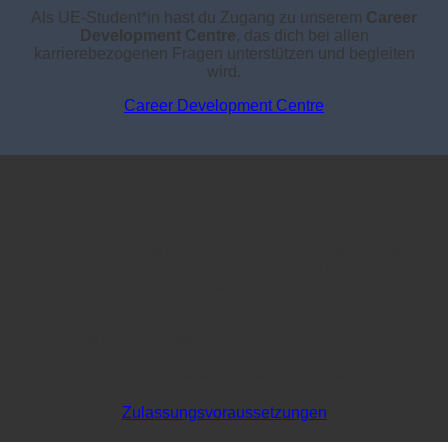
Als UE-Student*in hast du Zugang zu unserem
Career
Development Centre
, das dich bei allen
karrierebezogenen Fragen unterstützen und begleiten
wird.
Career Development Centre
Zulassung
Es ist wichtig, dass du dir vor deiner Bewerbung unsere
Aufnahmekriterien durchliest. Folgende Dokumente
musst du für deine Bewerbung einreichen:
Ausgefülltes Bewerbungsformular
CV & Motivationsschreiben
Diplom- / Bachelor- Zeugnis & Sprachnachweis
Kopie des Personalausweises /Reisepasses
Zulassungsvoraussetzungen