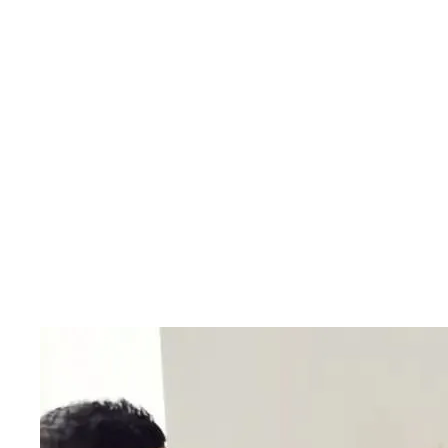
Dauer: 6 Semester (3 Jahre)
ECTS: 240 (2×120)
Lehrspache: Deutsch
Campus: Hamburg, Berlin und Iserlohn
Abschluss: Zwei Master of Science Abschlüsse in
Psychologie
study@ue-germany.com