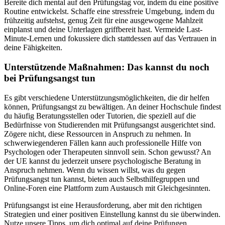
Bereite dich mental auf den Prüfungstag vor, indem du eine positive
Routine entwickelst. Schaffe eine stressfreie Umgebung, indem du
frühzeitig aufstehst, genug Zeit für eine ausgewogene Mahlzeit
einplanst und deine Unterlagen griffbereit hast. Vermeide Last-
Minute-Lernen und fokussiere dich stattdessen auf das Vertrauen in
deine Fähigkeiten.
Unterstützende Maßnahmen: Das kannst du noch
bei Prüfungsangst tun
Es gibt verschiedene Unterstützungsmöglichkeiten, die dir helfen
können, Prüfungsangst zu bewältigen. An deiner Hochschule findest
du häufig Beratungsstellen oder Tutorien, die speziell auf die
Bedürfnisse von Studierenden mit Prüfungsangst ausgerichtet sind.
Zögere nicht, diese Ressourcen in Anspruch zu nehmen. In
schwerwiegenderen Fällen kann auch professionelle Hilfe von
Psychologen oder Therapeuten sinnvoll sein. Schon gewusst? An
der UE kannst du jederzeit unsere psychologische Beratung in
Anspruch nehmen. Wenn du wissen willst, was du gegen
Prüfungsangst tun kannst, bieten auch Selbsthilfegruppen und
Online-Foren eine Plattform zum Austausch mit Gleichgesinnten.
Prüfungsangst ist eine Herausforderung, aber mit den richtigen
Strategien und einer positiven Einstellung kannst du sie überwinden.
Nutze unsere Tipps, um dich optimal auf deine Prüfungen