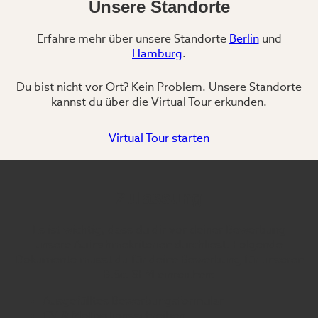
Unsere Standorte
Erfahre mehr über unsere Standorte
Berlin
und
Hamburg
.
Du bist nicht vor Ort? Kein Problem. Unsere Standorte
kannst du über die Virtual Tour erkunden.
Virtual Tour starten
Zulassung
Es ist wichtig, dass du dir vor deiner Bewerbung
unsere Aufnahmekriterien durchliest. Folgende
lhandbuch herunterladen
Dokumente musst du für deine Bewerbung für unseren
B.Sc. SEM einreichen:
Ausgefülltes Bewerbungsformular
CV & Motivationsschreiben