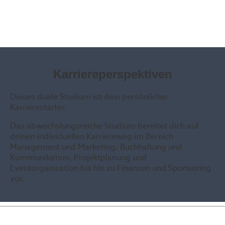
3 Tage Unternehmen
Praxisnah arbeiten und Gelerntes direkt anwenden
Karriereperspektiven
Dieses duale Studium ist dein persönlicher
Karrierestarter.
Das abwechslungsreiche Studium bereitet dich auf
deinen individuellen Karriereweg im Bereich
Management und Marketing, Buchhaltung und
Kommunikation, Projektplanung und
Eventorganisation bis hin zu Finanzen und Sponsoring
vor.