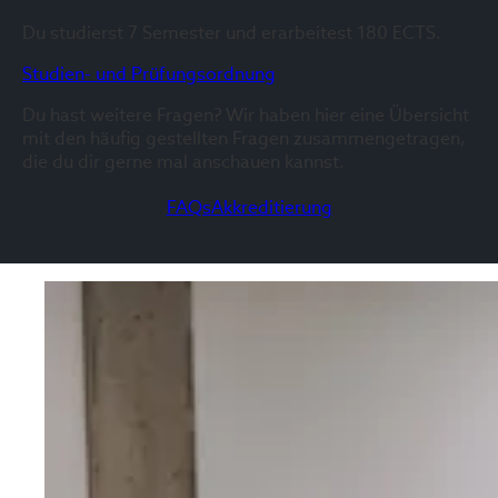
Du studierst 7 Semester und erarbeitest 180 ECTS.
Studien- und Prüfungsordnung
Du hast weitere Fragen? Wir haben hier eine Übersicht
mit den häufig gestellten Fragen zusammengetragen,
die du dir gerne mal anschauen kannst.
FAQs
Akkreditierung