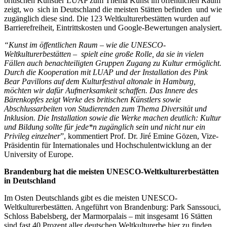
britischen Künstler LUAP zum Thema Kunst im öffentlichen Raum
zeigt, wo sich in Deutschland die meisten Stätten befinden und wie
zugänglich diese sind. Die 123 Weltkulturerbestätten wurden auf
Barrierefreiheit, Eintrittskosten und Google-Bewertungen analysiert.
“Kunst im öffentlichen Raum – wie die UNESCO-
Weltkulturerbestätten – spielt eine große Rolle, da sie in vielen
Fällen auch benachteiligten Gruppen Zugang zu Kultur ermöglicht.
Durch die Kooperation mit LUAP und der Installation des Pink
Bear Pavillons auf dem Kulturfestival altonale in Hamburg,
möchten wir dafür Aufmerksamkeit schaffen. Das Innere des
Bärenkopfes zeigt Werke des britischen Künstlers sowie
Abschlussarbeiten von Studierenden zum Thema Diversität und
Inklusion. Die Installation sowie die Werke machen deutlich: Kultur
und Bildung sollte für jede*n zugänglich sein und nicht nur ein
Privileg einzelner
”, kommentiert Prof. Dr. Jiré Emine Gözen, Vize-
Präsidentin für Internationales und Hochschulentwicklung an der
University of Europe.
Brandenburg hat die meisten UNESCO-Weltkulturerbestätten
in Deutschland
Im Osten Deutschlands gibt es die meisten UNESCO-
Weltkulturerbestätten. Angeführt von Brandenburg: Park Sanssouci,
Schloss Babelsberg, der Marmorpalais – mit insgesamt 16 Stätten
sind fast 40 Prozent aller deutschen Weltkulturerbe hier zu finden.