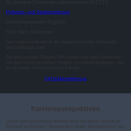
Du studierst 3 Semester und erarbeitest 90 ECTS.
Prüfungs- und Studienordnung
Unterrichtssprache: Englisch
Start: März, September
Der Unterricht findet in der Regel zwischen mittwochs
und samstags statt.
Du hast weitere Fragen? Wir haben hier eine Übersicht
mit den häufig gestellten Fragen zusammengetragen, die
du dir gerne mal anschauen kannst.
FAQs
Akkreditierung
Karriereperspektiven
Diese Spezialisierung bereitet dich auf deine berufliche
Karriere im Bereich “Sustainable Water Management” vor.