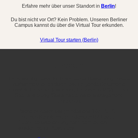
Erfahre mehr über unser Standort in
Berlin
!
Du bist nicht vor Ort? Kein Problem. Unseren Berliner
Campus kannst du über die Virtual Tour erkunden.
Virtual Tour starten (Berlin)
Zulassung
Es ist wichtig, dass du dir vor deiner Bewerbung unsere
Aufnahmekriterien durchliest. Folgende Dokumente
musst du für deine Bewerbung für unseren MBA mit der
Spezialisierung “Sustainable Water Management”
einreichen:
Bachelor-Abschluss (mindestens 180 ECTS)
Englisch-Kenntnisse (mindestens B2-Level)
1 Jahr Berufserfahrung nach dem letzten
akademischen Abschluss