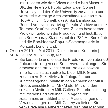
Institutionen wie dem Victoria and Albert Museum
UK, der New York Public Library, der Cornell
University und der Yale University zusammen und
vermittelte wichtige Archivbestände wie das Hip-
Hop-Archiv in Cornell, das Afrika Bambaataa
Record Archive, das Living Theatre Archive und die
Tournee-Kostüme von Prince. Zu den besonderen
Projekten gehörten die Produktion und Installation
des Boo-Hooray-Standes auf der PS1 Art Book Fair
und die Boo-Hooray-Pop-up-Sommergalerie in
Montauk, Long Island.
Oktober 2010 — Mai 2017: Direktorin und Kuratorin |
MILK Gallery, MILK Group, NYC
Sie kuratierte und leitete die Produktion von über 60
Fotoausstellungen und Sonderveranstaltungen. Sie
arbeitete eng mit Künstlern für Projekte sowohl
innerhalb als auch außerhalb der MILK Group
zusammen. Sie leitete alle Fotografie- und
kunstbezogenen Inhalte in den Kanälen der MILK
Group, einschließlich MilkMade, Milk und den
sozialen Medien der Milk Gallery. Sie arbeitete eng
mit internen und externen PR-Agenturen
zusammen, um Bildinhalte für Ausstellungen und
Veranstaltungen der Milk Gallery zu liefern. Sie
verwaltete alle Partnerschaften, darunter Magnum