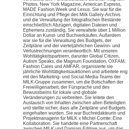
Photos, New York Magazine, American Express,
MADE Fashion Week und Lexus. Sie war für die
Einrichtung und Pflege des Milk Gallery-Archivs
und die Verwaltung der fotografischen Bestände
einschließlich Abzügen, digitalen Dateien und
Ephemera zuständig. Sie verwaltete über 1 Million
Dollar an Kunst- und Buchverkäufen. Außerdem
war sie für die Verwaltung des Budgets, der
Zeitpläne und der vierteljährlichen Gewinn- und
Verlustrechnungen verantwortlich. Mit unseren
Wohltätigkeitspartnern, darunter Global Citizen,
Autism Speaks, die Magnum Foundation, OXFAM,
Fashion Cares und AMFAR, organisierte sie
jährliche Wohltätigkeitsauktionen und arbeitete eng
mit den Marketing- und Social-Media-Teams der
MILK-Gruppe zusammen, um die Botschaften der
Freiwilligenarbeit, der Fürsprache und des
Bewusstseins für lokale und globale
Veränderungen zu verbreiten. Sie leitete den
Austausch von Inhalten zwischen allen Beteiligten
und stellte sicher, dass alle Zeitpläne und Budgets
eingehalten wurden. Sie war Buchredakteurin und
Projektmanagerin für MILK x Michel Comte: Eine
Kollaboration. Sie handelte eine Partnerschaft
zwischen MILK und Damiani Editore aus, um das