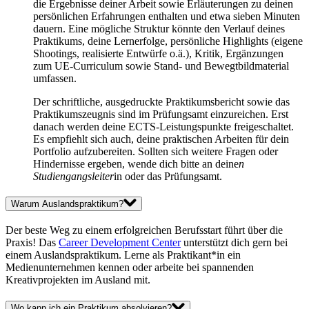
die Ergebnisse deiner Arbeit sowie Erläuterungen zu deinen
persönlichen Erfahrungen enthalten und etwa sieben Minuten
dauern. Eine mögliche Struktur könnte den Verlauf deines
Praktikums, deine Lernerfolge, persönliche Highlights (eigene
Shootings, realisierte Entwürfe o.ä.), Kritik, Ergänzungen
zum UE-Curriculum sowie Stand- und Bewegtbildmaterial
umfassen.
Der schriftliche, ausgedruckte Praktikumsbericht sowie das
Praktikumszeugnis sind im Prüfungsamt einzureichen. Erst
danach werden deine ECTS-Leistungspunkte freigeschaltet.
Es empfiehlt sich auch, deine praktischen Arbeiten für dein
Portfolio aufzubereiten. Sollten sich weitere Fragen oder
Hindernisse ergeben, wende dich bitte an deine
n
Studiengangsleiter
in oder das Prüfungsamt.
Warum Auslandspraktikum?
Der beste Weg zu einem erfolgreichen Berufsstart führt über die
Praxis! Das
Career Development Center
unterstützt dich gern bei
einem Auslandspraktikum. Lerne als Praktikant*in ein
Medienunternehmen kennen oder arbeite bei spannenden
Kreativprojekten im Ausland mit.
Wo kann ich ein Praktikum absolvieren?