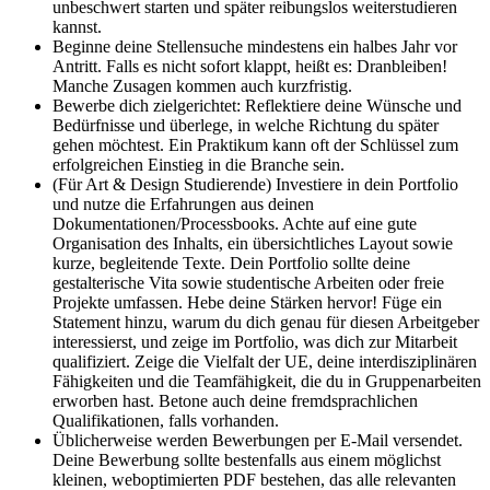
unbeschwert starten und später reibungslos weiterstudieren
kannst.
Beginne deine Stellensuche mindestens ein halbes Jahr vor
Antritt. Falls es nicht sofort klappt, heißt es: Dranbleiben!
Manche Zusagen kommen auch kurzfristig.
Bewerbe dich zielgerichtet: Reflektiere deine Wünsche und
Bedürfnisse und überlege, in welche Richtung du später
gehen möchtest. Ein Praktikum kann oft der Schlüssel zum
erfolgreichen Einstieg in die Branche sein.
(Für Art & Design Studierende) Investiere in dein Portfolio
und nutze die Erfahrungen aus deinen
Dokumentationen/Processbooks. Achte auf eine gute
Organisation des Inhalts, ein übersichtliches Layout sowie
kurze, begleitende Texte. Dein Portfolio sollte deine
gestalterische Vita sowie studentische Arbeiten oder freie
Projekte umfassen. Hebe deine Stärken hervor! Füge ein
Statement hinzu, warum du dich genau für diesen Arbeitgeber
interessierst, und zeige im Portfolio, was dich zur Mitarbeit
qualifiziert. Zeige die Vielfalt der UE, deine interdisziplinären
Fähigkeiten und die Teamfähigkeit, die du in Gruppenarbeiten
erworben hast. Betone auch deine fremdsprachlichen
Qualifikationen, falls vorhanden.
Üblicherweise werden Bewerbungen per E-Mail versendet.
Deine Bewerbung sollte bestenfalls aus einem möglichst
kleinen, weboptimierten PDF bestehen, das alle relevanten