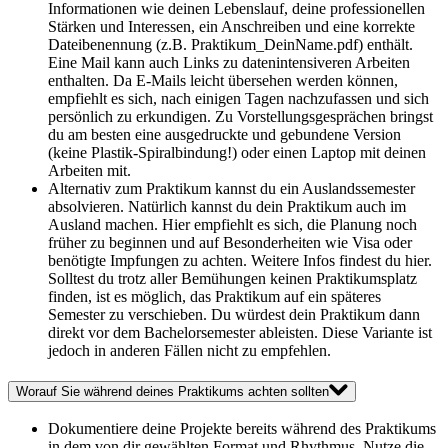
Informationen wie deinen Lebenslauf, deine professionellen
Stärken und Interessen, ein Anschreiben und eine korrekte
Dateibenennung (z.B. Praktikum_DeinName.pdf) enthält.
Eine Mail kann auch Links zu datenintensiveren Arbeiten
enthalten. Da E-Mails leicht übersehen werden können,
empfiehlt es sich, nach einigen Tagen nachzufassen und sich
persönlich zu erkundigen. Zu Vorstellungsgesprächen bringst
du am besten eine ausgedruckte und gebundene Version
(keine Plastik-Spiralbindung!) oder einen Laptop mit deinen
Arbeiten mit.
Alternativ zum Praktikum kannst du ein Auslandssemester
absolvieren. Natürlich kannst du dein Praktikum auch im
Ausland machen. Hier empfiehlt es sich, die Planung noch
früher zu beginnen und auf Besonderheiten wie Visa oder
benötigte Impfungen zu achten. Weitere Infos findest du hier.
Solltest du trotz aller Bemühungen keinen Praktikumsplatz
finden, ist es möglich, das Praktikum auf ein späteres
Semester zu verschieben. Du würdest dein Praktikum dann
direkt vor dem Bachelorsemester ableisten. Diese Variante ist
jedoch in anderen Fällen nicht zu empfehlen.
Worauf Sie während deines Praktikums achten sollten
Dokumentiere deine Projekte bereits während des Praktikums
in dem von dir gewählten Format und Rhythmus. Nutze die