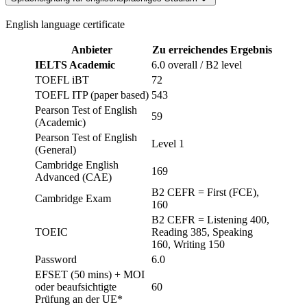
English language certificate
Anbieter
Zu erreichendes Ergebnis
IELTS Academic
6.0 overall / B2 level
TOEFL iBT
72
TOEFL ITP (paper based)
543
Pearson Test of English
59
(Academic)
Pearson Test of English
Level 1
(General)
Cambridge English
169
Advanced (CAE)
B2 CEFR = First (FCE),
Cambridge Exam
160
B2 CEFR = Listening 400,
TOEIC
Reading 385, Speaking
160, Writing 150
Password
6.0
EFSET (50 mins) + MOI
oder beaufsichtigte
60
Prüfung an der UE*